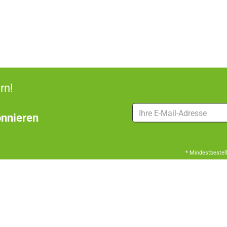
rn!
nnieren
* Mindestbestel