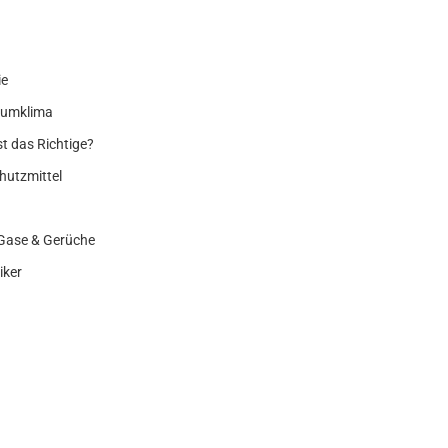
ie
aumklima
ist das Richtige?
hutzmittel
e Gase & Gerüche
iker