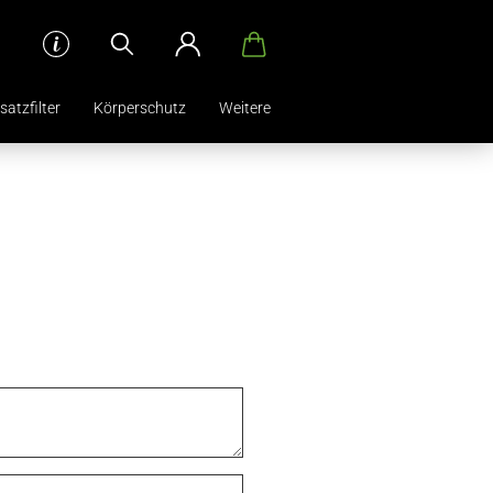
satzfilter
Körperschutz
Weitere