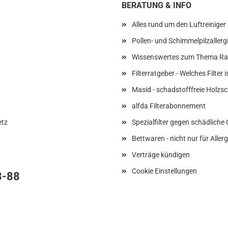
BERATUNG & INFO
Alles rund um den Luftreiniger
Pollen- und Schimmelpilzallerg
Wissenswertes zum Thema R
Filterratgeber - Welches Filter 
Masid - schadstofffreie Holzsc
alfda Filterabonnement
etz
Spezialfilter gegen schädlich
Bettwaren - nicht nur für Allerg
Verträge kündigen
Cookie Einstellungen
8-88