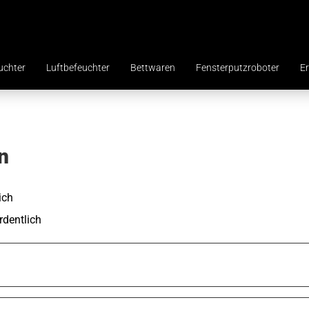
uchter
Luftbefeuchter
Bettwaren
Fensterputzroboter
Er
n
ich
dentlich